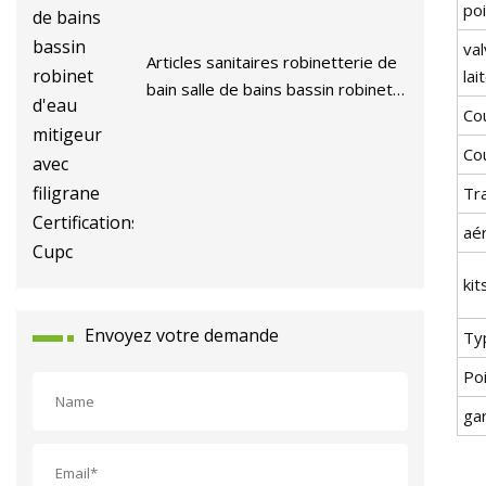
po
va
Articles sanitaires robinetterie de
lai
bain salle de bains bassin robinet
Co
d'eau mitigeur avec filigrane
Certifications Cupc
Co
Tr
aé
kit
Envoyez votre demande
Typ
Po
ga