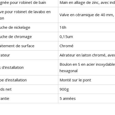
ignée pour robinet de bain
Main en alliage de zinc, avec ind
lve pour robinet de lavabo en
Valve en céramique de 40 mm, 
ton
uche de nickelage
16h
uche de chromage
0,15um
aitement de surface
Chromé
rateur
Aérateur en laiton chromé, avec
Boulon en S en acier inoxydable
s d'installation
hexagonal
e d'installation
Monté sur le pont
ids net
900g
rantie
5 années