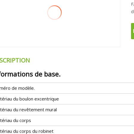
FAQ. Q : Êtes-v
d
SCRIPTION
formations de base.
méro de modèle.
tériau du boulon excentrique
tériau du revêtement mural
tériau du corps
tériau du corps du robinet